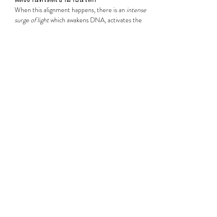
When this alignment happens, there is an 
intense 
surge of light
 which awakens DNA, activates the 
human energy field, and transmits high vibrational 
frequencies…
Show More
Share this event
Subscribe Form