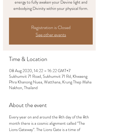
energy to fully awaken your Devine light and
embodying Divinity within your physical form.
Registration is Closed
See other events
Time & Location
08 Aug 2020, 14:22 – 16:22 GMT+7
Sukhumvit 71 Road, Sukhumvit 71 Rd, Khwaeng
Phra Khanong Nuea, Watthana, Krung Thep Maha
Nakhon, Thailand
About the event
Every year on and around the 8th day of the 8th 
month there is a cosmic alignment called “The 
Lions Gateway”. The Lions Gate is a time of 