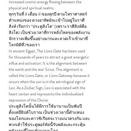
increased cosmic energy flowing between the 
physical and spiritual realms.
ทุกๆวันที่ 8 เดื่อน 8 ของทุกปี ตามโหราศาสตร์
ตำแหน่งของ ดวงอาทิตย์จะเข้าไปอยู่ในราศี
สิงห์ เรียกว่า “ประตูสิงโต” (เพราะราศีสิงห์คือ
สิงโต) เป็นช่วงเวลาที่การหลั่งไหลของพลังงาน
จักรวาลเพิ่มขึ้นอย่างมากและลวดเร็วเข้ามาที่
โลกมิติที่3ของเรา
In ancient Egypt, The Lions Gate has been used 
for thousands of years to attract a great energetic 
influx and activation. It is the alignment between 
the earth and the star Sirius. This alignment is 
called the Lions Gate, or Lions Gateway because it 
occurs when the sun is in the astrological sign of 
Leo. As a Zodiac Sign, Leo is associated with the 
heart center and represents the individualized 
expression of the Divine.
ประตูสิงโตนั้นได้มีการใช้มานานเป็นพันปี
ตั้งแต่อียิปต์โบราณ เป็นช่วงเวลานี้ตำแหน่ง
ของโลกและดาวซิเรียสจะวางแนวตรงกัน และ
พวกเค้าใช้ประตูพอร์ทัลนี้รับพลังและกระตุ้น
พลังงานที่ไหลเข้ามาบนโลก